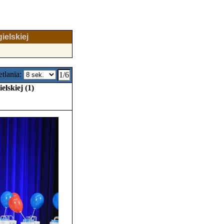
ielskiej
tlania:
1/6
lskiej (1)