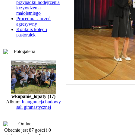
przypadku podejrzenia
krzywdzenia
małoletniego
Procedura - uczeń
agresywny
Konkurs kolęd i
pastorałek
Fotogaleria
wkopanie_lopaty (17)
Album:
Inauguracja budowy
sali gimnastycznej
Online
Obecnie jest 87 gości i 0