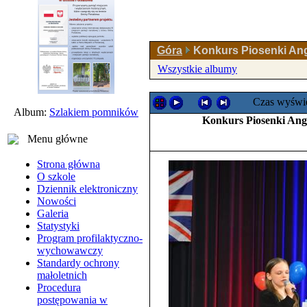
Góra
Konkurs Piosenki Ang
Wszystkie albumy
Czas wyświe
Album:
Szlakiem pomników
Konkurs Piosenki Angie
Menu główne
Strona główna
O szkole
Dziennik elektroniczny
Nowości
Galeria
Statystyki
Program profilaktyczno-
wychowawczy
Standardy ochrony
małoletnich
Procedura
postępowania w