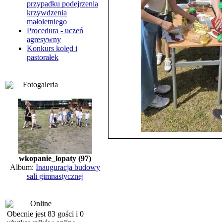
przypadku podejrzenia
krzywdzenia
małoletniego
Procedura - uczeń
agresywny
Konkurs kolęd i
pastorałek
Fotogaleria
wkopanie_lopaty (97)
Album:
Inauguracja budowy
sali gimnastycznej
Online
Obecnie jest 83 gości i 0