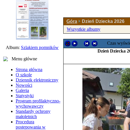
Góra
Dzień Dziecka 2026
Wszystkie albumy
Czas wyświe
Album:
Szlakiem pomników
Dzień Dziecka 2
Menu główne
Strona główna
O szkole
Dziennik elektroniczny
Nowości
Galeria
Statystyki
Program profilaktyczno-
wychowawczy
Standardy ochrony
małoletnich
Procedura
postępowania w