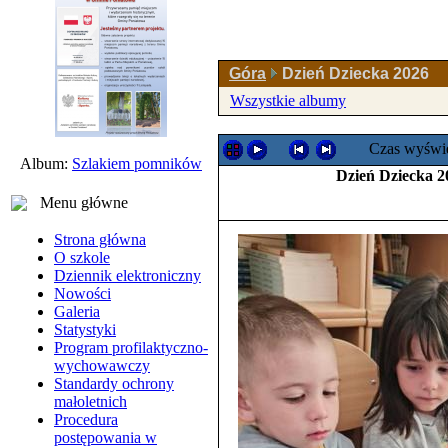
Góra
Dzień Dziecka 2026
Wszystkie albumy
Czas wyświe
Album:
Szlakiem pomników
Dzień Dziecka 2
Menu główne
Strona główna
O szkole
Dziennik elektroniczny
Nowości
Galeria
Statystyki
Program profilaktyczno-
wychowawczy
Standardy ochrony
małoletnich
Procedura
postępowania w