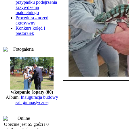
przypadku podejrzenia
krzywdzenia
małoletniego
Procedura - uczeń
agresywny
Konkurs kolęd i
pastorałek
Fotogaleria
wkopanie_lopaty (80)
Album:
Inauguracja budowy
sali gimnastycznej
Online
Obecnie jest 65 gości i 0