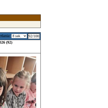
tlania:
92/100
026 (92)