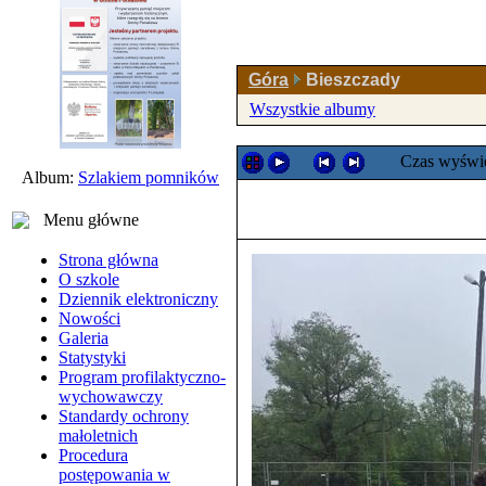
Góra
Bieszczady
Wszystkie albumy
Czas wyświe
Album:
Szlakiem pomników
Menu główne
Strona główna
O szkole
Dziennik elektroniczny
Nowości
Galeria
Statystyki
Program profilaktyczno-
wychowawczy
Standardy ochrony
małoletnich
Procedura
postępowania w