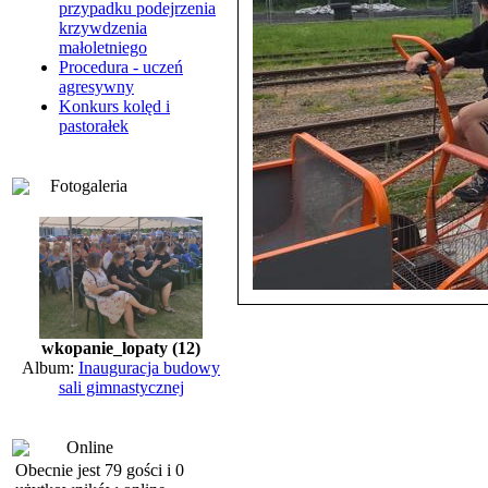
przypadku podejrzenia
krzywdzenia
małoletniego
Procedura - uczeń
agresywny
Konkurs kolęd i
pastorałek
Fotogaleria
wkopanie_lopaty (12)
Album:
Inauguracja budowy
sali gimnastycznej
Online
Obecnie jest 79 gości i 0