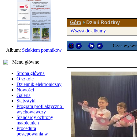
Góra
Dzień Rodziny
Wszystkie albumy
Czas wyświe
Album:
Szlakiem pomników
Menu główne
Strona główna
O szkole
Dziennik elektroniczny
Nowości
Galeria
Statystyki
Program profilaktyczno-
wychowawczy
Standardy ochrony
małoletnich
Procedura
postępowania w