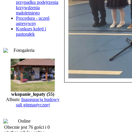
przypadku podejrzenia
krzywdzenia
małoletniego
Procedura - uczeń
agresywny
Konkurs kolęd i
pastorałek
Fotogaleria
wkopanie_lopaty (55)
Album:
Inauguracja budowy
sali gimnastycznej
Online
Obecnie jest 76 gości i 0