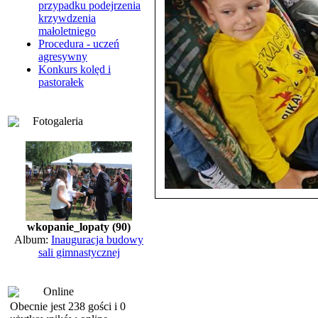
przypadku podejrzenia
krzywdzenia
małoletniego
Procedura - uczeń
agresywny
Konkurs kolęd i
pastorałek
Fotogaleria
wkopanie_lopaty (90)
Album:
Inauguracja budowy
sali gimnastycznej
Online
Obecnie jest 238 gości i 0