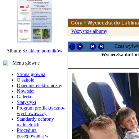
Góra
Wycieczka do Lublina
Wszystkie albumy
Czas wyświe
Album:
Szlakiem pomników
Wycieczka do Lub
Menu główne
Strona główna
O szkole
Dziennik elektroniczny
Nowości
Galeria
Statystyki
Program profilaktyczno-
wychowawczy
Standardy ochrony
małoletnich
Procedura
postępowania w