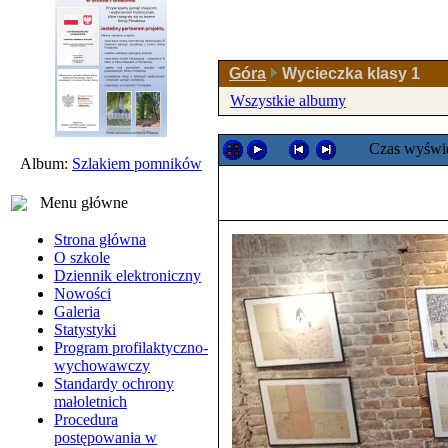
Góra
Wycieczka klasy 1
Wszystkie albumy
Czas wyświe
Album:
Szlakiem pomników
Menu główne
Strona główna
O szkole
Dziennik elektroniczny
Nowości
Galeria
Statystyki
Program profilaktyczno-
wychowawczy
Standardy ochrony
małoletnich
Procedura
postępowania w