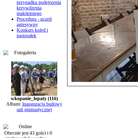
przypadku podejrzenia
krzywdzenia
małoletniego
Procedura - uczeń
agresywny
Konkurs kolęd i
pastorałek
Fotogaleria
wkopanie_lopaty (116)
Album:
Inauguracja budowy
sali gimnastycznej
Online
Obecnie jest 43 gości i 0