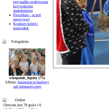
przypadku podejrzenia
krzywdzenia
małoletniego
Procedura - uczeń
agresywny
Konkurs kolęd i
pastorałek
Fotogaleria
wkopanie_lopaty (75)
Album:
Inauguracja budowy
sali gimnastycznej
Online
Obecnie jest 78 gości i 0