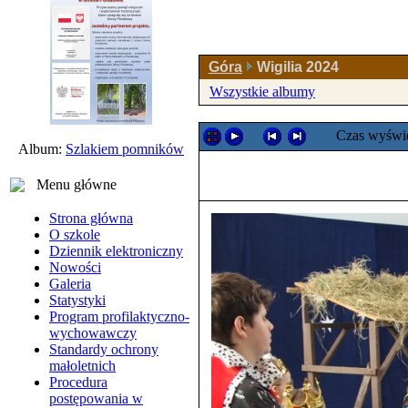
Góra
Wigilia 2024
Wszystkie albumy
Czas wyświe
Album:
Szlakiem pomników
Menu główne
Strona główna
O szkole
Dziennik elektroniczny
Nowości
Galeria
Statystyki
Program profilaktyczno-
wychowawczy
Standardy ochrony
małoletnich
Procedura
postępowania w