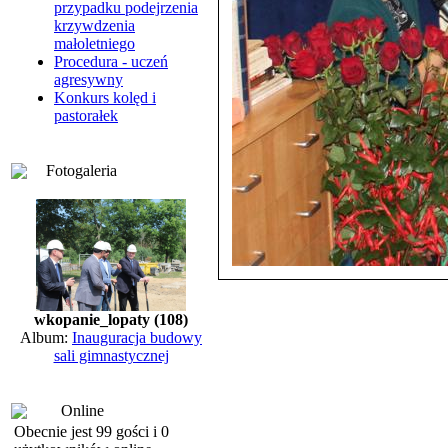
przypadku podejrzenia
krzywdzenia
małoletniego
Procedura - uczeń
agresywny
Konkurs kolęd i
pastorałek
Fotogaleria
wkopanie_lopaty (108)
Album:
Inauguracja budowy
sali gimnastycznej
Online
Obecnie jest 99 gości i 0