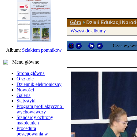
Góra
Dzień Edukacji Narod
Wszystkie albumy
Czas wyświe
Album:
Szlakiem pomników
Menu główne
Strona główna
O szkole
Dziennik elektroniczny
Nowości
Galeria
Statystyki
Program profilaktyczno-
wychowawczy
Standardy ochrony
małoletnich
Procedura
postępowania w