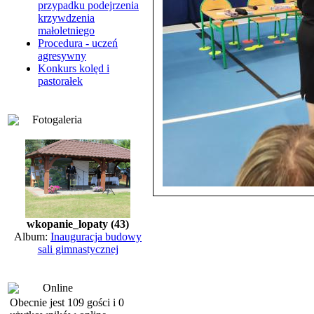
przypadku podejrzenia
krzywdzenia
małoletniego
Procedura - uczeń
agresywny
Konkurs kolęd i
pastorałek
Fotogaleria
wkopanie_lopaty (43)
Album:
Inauguracja budowy
sali gimnastycznej
Online
Obecnie jest 109 gości i 0