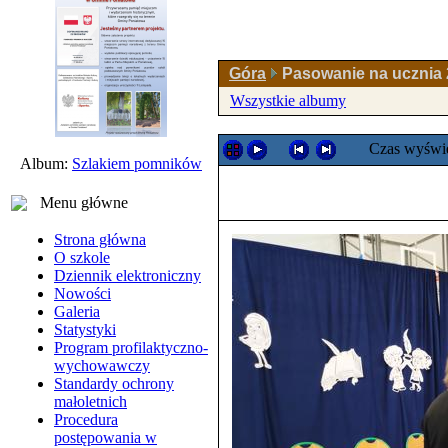
Góra
Pasowanie na ucznia 
Wszystkie albumy
Czas wyświe
Album:
Szlakiem pomników
Menu główne
Strona główna
O szkole
Dziennik elektroniczny
Nowości
Galeria
Statystyki
Program profilaktyczno-
wychowawczy
Standardy ochrony
małoletnich
Procedura
postępowania w