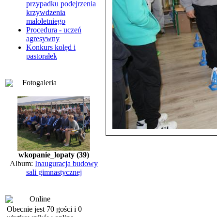
przypadku podejrzenia
krzywdzenia
małoletniego
Procedura - uczeń
agresywny
Konkurs kolęd i
pastorałek
Fotogaleria
wkopanie_lopaty (39)
Album:
Inauguracja budowy
sali gimnastycznej
Online
Obecnie jest 70 gości i 0