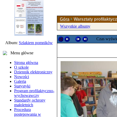
Góra
Warsztaty profilaktyc
Wszystkie albumy
Czas wyświe
Album:
Szlakiem pomników
Menu główne
Strona główna
O szkole
Dziennik elektroniczny
Nowości
Galeria
Statystyki
Program profilaktyczno-
wychowawczy
Standardy ochrony
małoletnich
Procedura
postępowania w