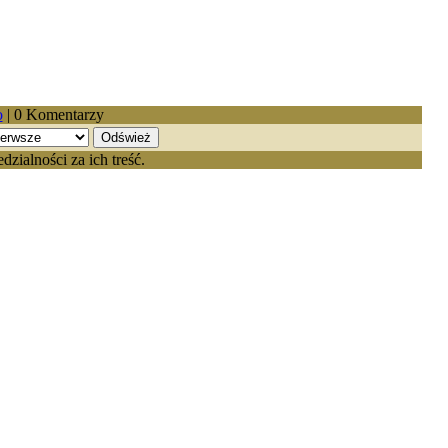
o
| 0 Komentarzy
ialności za ich treść.