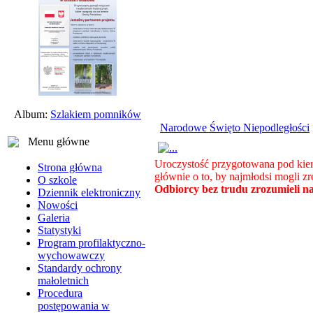
Album:
Szlakiem pomników
Narodowe Święto Niepodległości
Menu główne
Uroczystość przygotowana pod kier
Strona główna
głównie o to, by najmłodsi mogli z
O szkole
Odbiorcy bez trudu zrozumieli naj
Dziennik elektroniczny
Nowości
Galeria
Statystyki
Program profilaktyczno-
wychowawczy
Standardy ochrony
małoletnich
Procedura
postępowania w