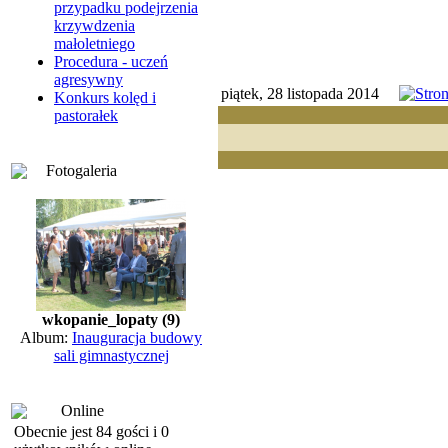
przypadku podejrzenia
krzywdzenia
małoletniego
Procedura - uczeń
agresywny
piątek, 28 listopada 2014
Konkurs kolęd i
pastorałek
Fotogaleria
wkopanie_lopaty (9)
Album:
Inauguracja budowy
sali gimnastycznej
Online
Obecnie jest 84 gości i 0