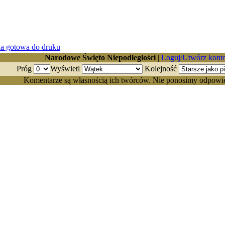
Narodowe Święto Niepodległości
|
Loguj/Utwórz kont
Próg
Wyświetl
Kolejność
Komentarze są własnością ich twórców. Nie ponosimy odpowiedz