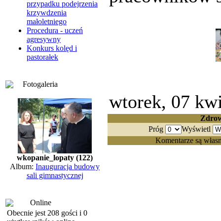
przypadku podejrzenia
krzywdzenia
małoletniego
Procedura - uczeń
agresywny
Konkurs kolęd i
pastorałek
Fotogaleria
wtorek, 07 kw
Zdrow
Próg
Wyświetl
Komentarze są własn
wkopanie_lopaty (122)
Album:
Inauguracja budowy
sali gimnastycznej
Online
Obecnie jest 208 gości i 0