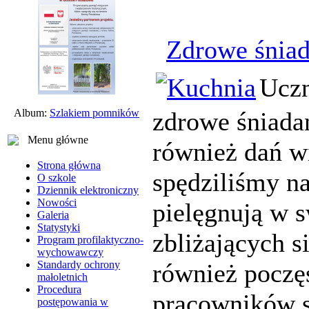
Zdrowe śniad
Uczn
Album:
Szlakiem pomników
zdrowe śniadan
Menu główne
również dań w
Strona główna
spędziliśmy n
O szkole
Dziennik elektroniczny
Nowości
pielęgnują w 
Galeria
Statystyki
zbliżających s
Program profilaktyczno-
wychowawczy
Standardy ochrony
również poczęs
małoletnich
Procedura
pracowników s
postępowania w