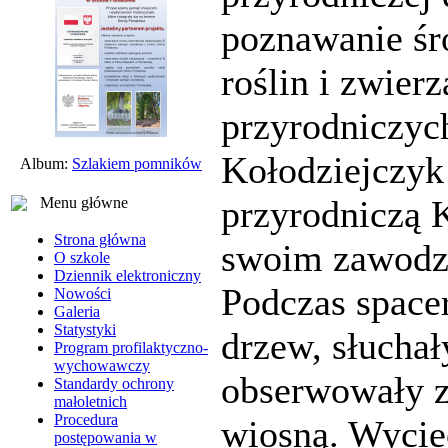
poznawanie śr
roślin i zwier
przyrodniczyc
Kołodziejczyk
Album:
Szlakiem pomników
przyrodniczą 
Menu główne
Strona główna
swoim zawodz
O szkole
Dziennik elektroniczny
Podczas space
Nowości
Galeria
Statystyki
drzew, słucha
Program profilaktyczno-
wychowawczy
obserwowały z
Standardy ochrony
małoletnich
Procedura
wiosną. Wycie
postępowania w