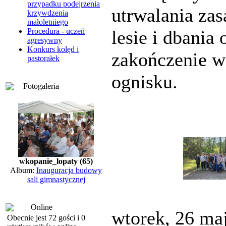
przypadku podejrzenia
utrwalania za
krzywdzenia
małoletniego
Procedura - uczeń
lesie i dbania
agresywny
Konkurs kolęd i
zakończenie ws
pastorałek
ognisku.
Fotogaleria
wkopanie_lopaty (65)
Album:
Inauguracja budowy
sali gimnastycznej
Online
wtorek, 26 ma
Obecnie jest 72 gości i 0