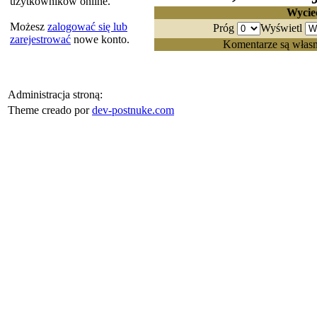
użytkowników online.
Wycie
Możesz
zalogować się lub
Próg
Wyświetl
zarejestrować
nowe konto.
Komentarze są własn
Administracja stroną:
Theme creado por
dev-postnuke.com