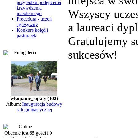
miejsca w swo
przypadku podejrzenia
krzywdzenia
Wszyscy uczes
małoletniego
Procedura - uczeń
a laureaci dy
agresywny
Konkurs kolęd i
pastorałek
Gratulujemy s
sukcesów!
Fotogaleria
wkopanie_lopaty (102)
Album:
Inauguracja budowy
sali gimnastycznej
Online
Obecnie jest 65 gości i 0