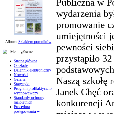
Publiczna w P
wydarzenia był
promowanie cz
umiejętności 
Album:
Szlakiem pomników
pewności sieb
Menu główne
przystąpiło 32
Strona główna
O szkole
podstawowych 
Dziennik elektroniczny
Nowości
Naszą szkołę 
Galeria
Statystyki
Program profilaktyczno-
Janek Chęć or
wychowawczy
Standardy ochrony
konkurencji An
małoletnich
Procedura
postępowania w