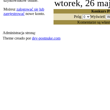
wtorek, 26 ma
użytkowników online.
Możesz
zalogować się lub
Konkurs Pi
zarejestrować
nowe konto.
Próg
Wyświetl
Komentarze są własn
Administracja stroną:
Theme creado por
dev-postnuke.com