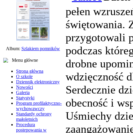
pełen wzruszeń
świętowania. Z
przygotowali p
podczas któreg
Album:
Szlakiem pomników
drobne upomin
Menu główne
Strona główna
wdzięczność dl
O szkole
Dziennik elektroniczny
Serdecznie dz
Nowości
Galeria
Statystyki
obecność i ws
Program profilaktyczno-
wychowawczy
Uśmiechy dziec
Standardy ochrony
małoletnich
Procedura
zaangażowanie
postępowania w