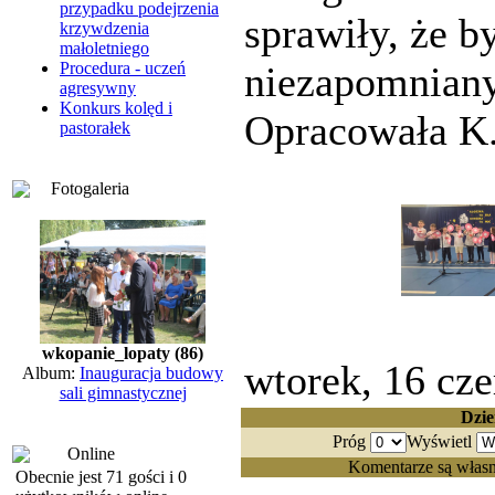
przypadku podejrzenia
sprawiły, że by
krzywdzenia
małoletniego
Procedura - uczeń
niezapomniany
agresywny
Konkurs kolęd i
Opracowała K.
pastorałek
Fotogaleria
wkopanie_lopaty (86)
wtorek, 16 cz
Album:
Inauguracja budowy
sali gimnastycznej
Dzie
Próg
Wyświetl
Online
Komentarze są własn
Obecnie jest 71 gości i 0