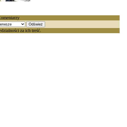
Komentarzy
ialności za ich treść.