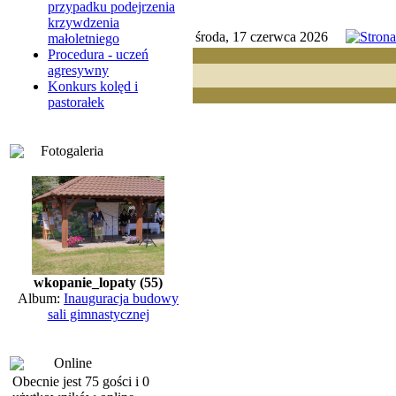
przypadku podejrzenia
krzywdzenia
środa, 17 czerwca 2026
małoletniego
Procedura - uczeń
agresywny
Konkurs kolęd i
pastorałek
Fotogaleria
wkopanie_lopaty (55)
Album:
Inauguracja budowy
sali gimnastycznej
Online
Obecnie jest 75 gości i 0