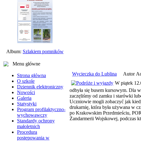
Album:
Szlakiem pomników
Menu główne
Wycieczka do Lublina
Autor Ad
Strona główna
O szkole
W piątek 12.
Dziennik elektroniczny
odbyła się busem kursowym. Dla więk
Nowości
zaczęliśmy od zamku i starówki lu
Galeria
Uczniowie mogli zobaczyć jak kied
Statystyki
drukarnię, która była używana w cza
Program profilaktyczno-
po Krakowskim Przedmieściu, PORTA
wychowawczy
Żandarmerii Wojskowej, podczas kt
Standardy ochrony
małoletnich
Procedura
postępowania w