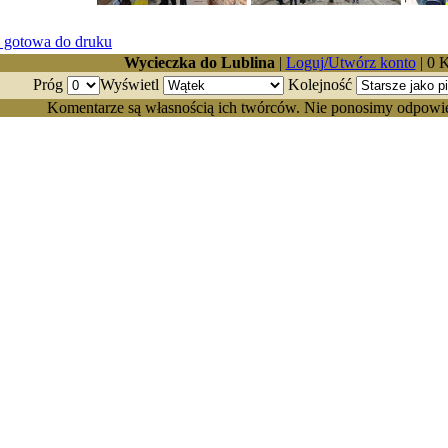
Wycieczka do Lublina
|
Loguj/Utwórz konto
| 0 
Próg
Wyświetl
Kolejność
Komentarze są własnością ich twórców. Nie ponosimy odpowiedz