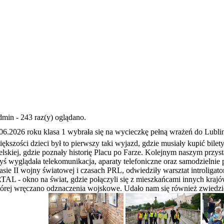
min - 243 raz(y) oglądano.
06.2026 roku klasa 1 wybrała się na wycieczkę pełną wrażeń do Lubl
szości dzieci był to pierwszy taki wyjazd, gdzie musiały kupić bilety
belskiej, gdzie poznały historię Placu po Farze. Kolejnym naszym pr
yś wyglądała telekomunikacja, aparaty telefoniczne oraz samodzielni
sie II wojny światowej i czasach PRL, odwiedziły warsztat introligator
L - okno na świat, gdzie połączyli się z mieszkańcami innych krajów
órej wręczano odznaczenia wojskowe. Udało nam się również zwiedzić