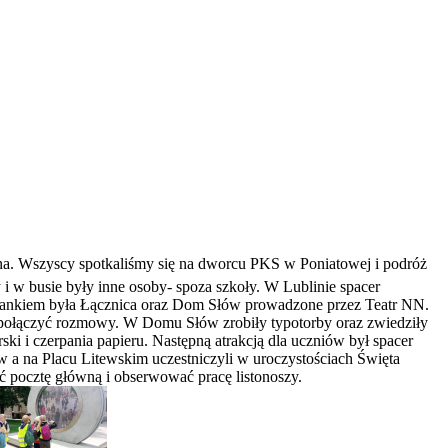
ina. Wszyscy spotkaliśmy się na dworcu PKS w Poniatowej i podróż
 i w busie były inne osoby- spoza szkoły. W Lublinie spacer
zystankiem była Łącznica oraz Dom Słów prowadzone przez Teatr NN.
e połączyć rozmowy. W Domu Słów zrobiły typotorby oraz zwiedziły
ski i czerpania papieru. Następną atrakcją dla uczniów był spacer
 a na Placu Litewskim uczestniczyli w uroczystościach Święta
 pocztę główną i obserwować pracę listonoszy.