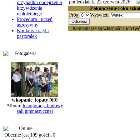
poniedziałek, 22 czerwca 2026
przypadku podejrzenia
krzywdzenia
Zakończenie roku szko
małoletniego
Próg
Wyświetl
Procedura - uczeń
agresywny
Komentarze są własnością ich twó
Konkurs kolęd i
pastorałek
Fotogaleria
wkopanie_lopaty (69)
Album:
Inauguracja budowy
sali gimnastycznej
Online
Obecnie jest 109 gości i 0