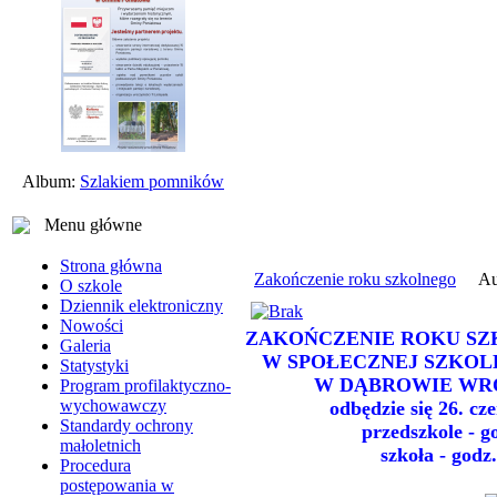
Album:
Szlakiem pomników
Menu główne
Strona główna
Zakończenie roku szkolnego
Au
O szkole
Dziennik elektroniczny
Nowości
ZAKOŃCZENIE ROKU SZK
Galeria
W SPOŁECZNEJ SZKO
Statystyki
W DĄBROWIE WR
Program profilaktyczno-
wychowawczy
odbędzie się 26. cz
Standardy ochrony
przedszkole - g
małoletnich
szkoła - godz
Procedura
postępowania w