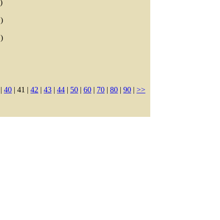
)
)
)
|
40
| 41 |
42
|
43
|
44
|
50
|
60
|
70
|
80
|
90
|
>>