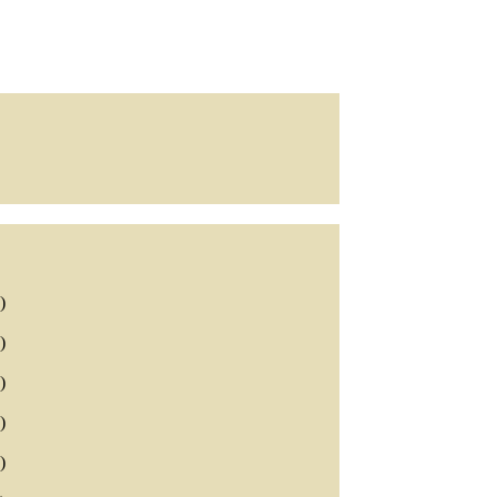
)
)
)
)
)