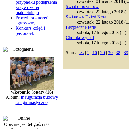
czwartek, 01 marca 2018 (...
przypadku podejrzenia
Świat dinozaurów
krzywdzenia
czwartek, 22 lutego 2018 (...
małoletniego
Światowy Dzień Kota
Procedura - uczeń
czwartek, 22 lutego 2018 (...
agresywny
Bezpieczne ferie
Konkurs kolęd i
sobota, 17 lutego 2018 (...)
pastorałek
Choinkowy bal
sobota, 17 lutego 2018 (...)
Fotogaleria
Strona
<<
|
1
|
10
|
20
|
30
|
38
|
39
wkopanie_lopaty (16)
Album:
Inauguracja budowy
sali gimnastycznej
Online
Obecnie jest 64 gości i 0