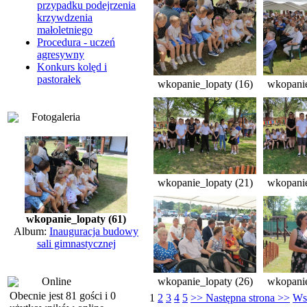
przypadku podejrzenia
krzywdzenia
małoletniego
Procedura - uczeń
agresywny
Konkurs kolęd i
pastorałek
wkopanie_lopaty (16)
wkopanie
Fotogaleria
wkopanie_lopaty (21)
wkopanie
wkopanie_lopaty (61)
Album:
Inauguracja budowy
sali gimnastycznej
Online
wkopanie_lopaty (26)
wkopanie
Obecnie jest 81 gości i 0
1
2
3
4
5
>> Następna strona >>
Wsz