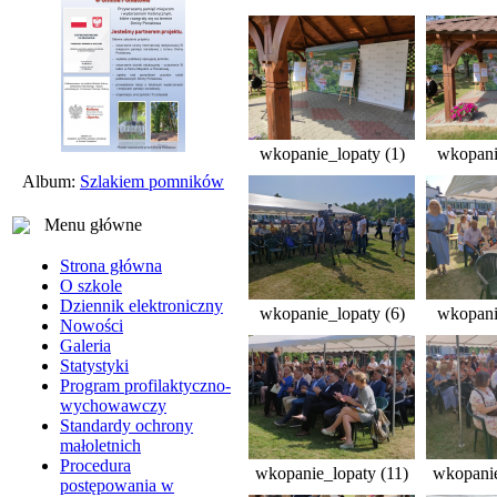
wkopanie_lopaty (1)
wkopani
Album:
Szlakiem pomników
Menu główne
Strona główna
O szkole
Dziennik elektroniczny
wkopanie_lopaty (6)
wkopani
Nowości
Galeria
Statystyki
Program profilaktyczno-
wychowawczy
Standardy ochrony
małoletnich
Procedura
wkopanie_lopaty (11)
wkopanie
postępowania w