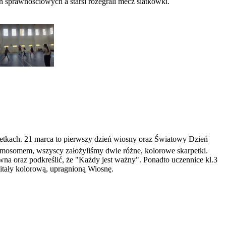
 sprawnościowych a starsi rozegrali mecz siatkówki.
rpetkach. 21 marca to pierwszy dzień wiosny oraz Światowy Dzień
omosomem, wszyscy założyliśmy dwie różne, kolorowe skarpetki.
na oraz podkreślić, że "Każdy jest ważny". Ponadto uczennice kl.3
itały kolorową, upragnioną Wiosnę.