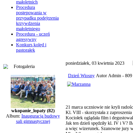
małoletnich
Procedura
postępowania w
przypadku podejrzenia
krzywdzenia
małoletniego
Procedura - uczeń
agresywny
Konkurs kolęd i
pastorałek
poniedziałek, 03 kwietnia 2023
Fotogaleria
Dzień Wiosny
Autor Admin - 809 
21 marca uczniowie nie kryli radoś
wkopanie_lopaty (82)
Kl. VIII - skorzystała z zaproszen
Album:
Inauguracja budowy
Kociołek oglądała film i degustowa
sali gimnastycznej
Jak ten dzień spędziły kl. IV i V?
a więc wizerunek. Szanowne jury w 