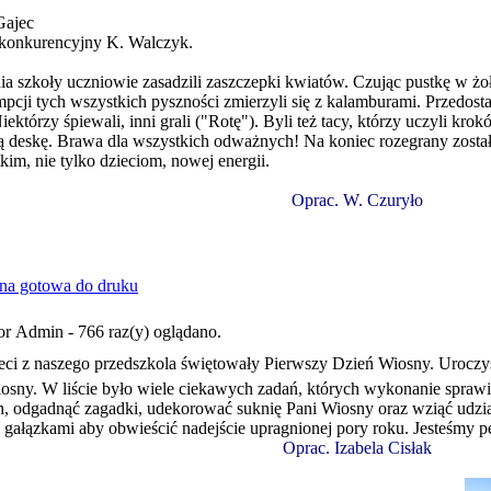
Gajec
zkonkurencyjny K. Walczyk.
a szkoły uczniowie zasadzili zaszczepki kwiatów. Czując pustkę w żołą
ji tych wszystkich pyszności zmierzyli się z kalamburami. Przedos
iektórzy śpiewali, inni grali ("Rotę"). Byli też tacy, którzy uczyli kr
ęką deskę. Brawa dla wszystkich odważnych! Na koniec rozegrany został
im, nie tylko dzieciom, nowej energii.
Oprac. W. Czuryło
or Admin - 766 raz(y) oglądano.
i z naszego przedszkola świętowały Pierwszy Dzień Wiosny. Uroczystoś
osny. W liście było wiele ciekawych zadań, których wykonanie sprawi
ch, odgadnąć zagadki, udekorować suknię Pani Wiosny oraz wziąć udzi
gałązkami aby obwieścić nadejście upragnionej pory roku. Jesteśmy pe
Oprac. Izabela Cisłak