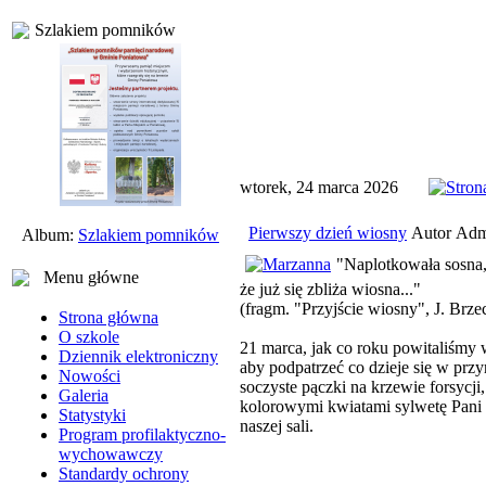
Szlakiem pomników
wtorek, 24 marca 2026
Pierwszy dzień wiosny
Autor Admi
Album:
Szlakiem pomników
"Naplotkowała sosna
Menu główne
że już się zbliża wiosna..."
(fragm. "Przyjście wiosny", J. Brz
Strona główna
O szkole
21 marca, jak co roku powitaliśmy w
Dziennik elektroniczny
aby podpatrzeć co dzieje się w przy
Nowości
soczyste pączki na krzewie forsycj
Galeria
kolorowymi kwiatami sylwetę Pani W
Statystyki
naszej sali.
Program profilaktyczno-
wychowawczy
Standardy ochrony