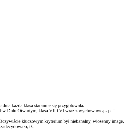
dnia każda klasa starannie się przygotowała.
ział w Dniu Otwartym, klasa VII i VI wraz z wychowawcą - p. J.
. Oczywiście kluczowym kryterium był niebanalny, wiosenny image,
 zadecydowało, iż: