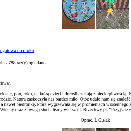
n - 788 raz(y) oglądano.
,
echwa).
iosnę, porę roku, na którą dzieci i dorośli czekają z niecierpliwości
rodzie. Natura zaskoczyła nas bardzo miło. Otóż udało nam się znaleźć k
i, a nawet biedronkę, która wygrzewała się w promieniach wiosennego 
iosny oraz z uwagą słuchaliśmy wiersza J. Brzechwy pt. "Przyjście w
Oprac. I. Cisłak