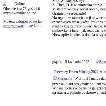
Miss Wiosny zostały:
Online
Z. Chęć, D. Kwiatkowska oraz A. 
Obecnie jest 76 gości i 0
Misterem Wiosny został obrany be
użytkowników online.
Gratujemy serdecznie!
Następnie w ramach akcji ukwiecani
Możesz
zalogować się lub
owocowych szaszłyków. Po konsumpc
zarejestrować
nowe konto.
miał okazję zaprezentować siebie. N
siatkówkę, a inna - jak rozłupać r
Niewątpliwie wiosna dodała wszystk
piątek, 15 kwietnia 2022
Pierwszy Dzień Wiosny 2022
Aut
W dniu 21 marca dziec
przedszkolaki otrzymały od Pani Wi
Wiosna, policzyć bazie na gałązka
na spacer z pięknie udekorowanymi 