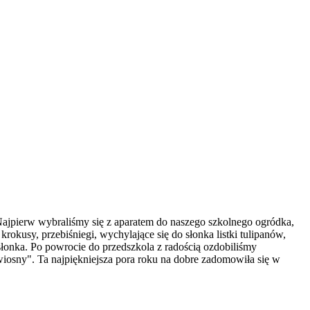
ą. Najpierw wybraliśmy się z aparatem do naszego szkolnego ogródka,
rokusy, przebiśniegi, wychylające się do słonka listki tulipanów,
słonka. Po powrocie do przedszkola z radością ozdobiliśmy
iosny". Ta najpiękniejsza pora roku na dobre zadomowiła się w