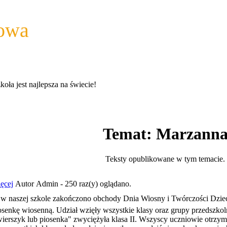
wowa
a jest najlepsza na świecie!
Temat: Marzann
Teksty opublikowane w tym temacie.
ęcej
Autor Admin - 250 raz(y) oglądano.
 w naszej szkole zakończono obchody Dnia Wiosny i Twórczości Dziecię
iosenkę wiosenną. Udział wzięły wszystkie klasy oraz grupy przedszkol
erszyk lub piosenka" zwyciężyła klasa II. Wszyscy uczniowie otrzyma