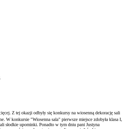
a
cej. Z tej okazji odbyły się konkursy na wiosenną dekorację sali
ne. W konkursie "Wiosenna sala" pierwsze miejsce zdobyła klasa I,
li słodkie upominki. Ponadto w tym dniu pani Justyna