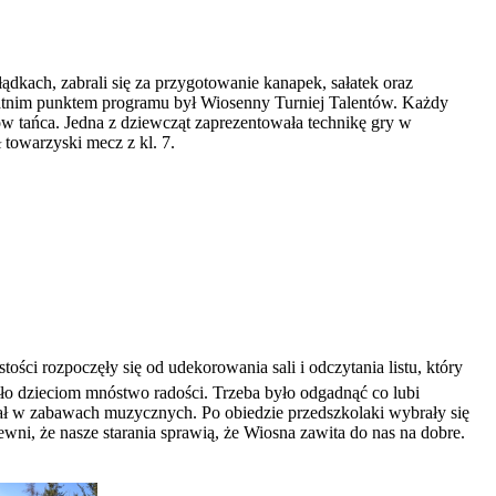
dkach, zabrali się za przygotowanie kanapek, sałatek oraz
tatnim punktem programu był Wiosenny Turniej Talentów. Każdy
oków tańca. Jedna z dziewcząt zaprezentowała technikę gry w
 towarzyski mecz z kl. 7.
ci rozpoczęły się od udekorowania sali i odczytania listu, który
ło dzieciom mnóstwo radości. Trzeba było odgadnąć co lubi
ał w zabawach muzycznych. Po obiedzie przedszkolaki wybrały się
wni, że nasze starania sprawią, że Wiosna zawita do nas na dobre.