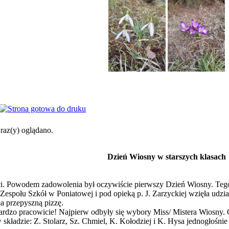
raz(y) oglądano.
Dzień Wiosny w starszych klasach
ci. Powodem zadowolenia był oczywiście pierwszy Dzień Wiosny. Tego 
ia Zespołu Szkół w Poniatowej i pod opieką p. J. Zarzyckiej wzięła ud
ła przepyszną pizzę.
 Bardzo pracowicie! Najpierw odbyły się wybory Miss/ Mistera Wiosny
składzie: Z. Stolarz, Sz. Chmiel, K. Kołodziej i K. Hysa jednogłośnie