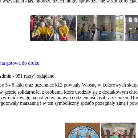
wszystkich klas, młodsze dzieci mogły sprawdzić się w konkurencjach
dmin - 951 raz(y) oglądano.
upy 5 - 6 latki oraz uczennice kl.3 powitały Wiosnę w kolorowych ska
geście solidarności z osobami, które urodziły się z dodatkowym chr
 zwrócić uwagę na potrzeby, prawa i codzienność osób z zespołem Dow
zygotowały marzannę i w ten symboliczny sposób pożegnały zimę i pow