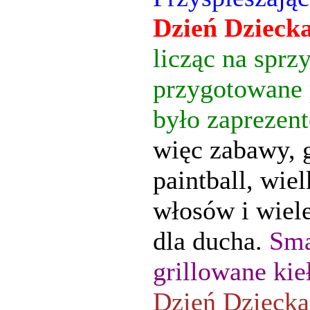
Dzień Dzieck
licząc na sprz
przygotowane 
było zaprezen
więc zabawy, g
paintball, wie
włosów i wiele
dla ducha.
Sma
grillowane kieł
Dzień Dziecka