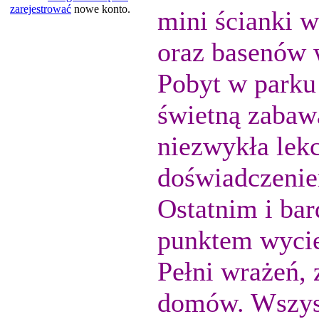
zarejestrować
nowe konto.
mini ścianki 
oraz basenów 
Pobyt w parku 
świetną zabaw
niezwykła lek
doświadczeni
Ostatnim i ba
punktem wycie
Pełni wrażeń,
domów. Wszysc