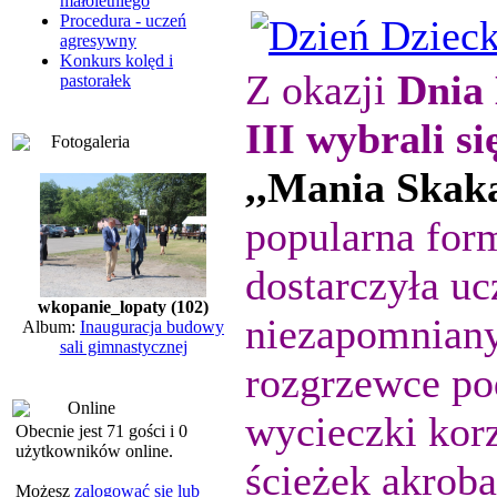
małoletniego
Procedura - uczeń
agresywny
Konkurs kolęd i
Z okazji
Dnia 
pastorałek
III wybrali s
Fotogaleria
,,Mania Skak
popularna for
dostarczyła u
wkopanie_lopaty (102)
niezapomniany
Album:
Inauguracja budowy
sali gimnastycznej
rozgrzewce pod
Online
wycieczki korz
Obecnie jest 71 gości i 0
użytkowników online.
ścieżek akrob
Możesz
zalogować się lub