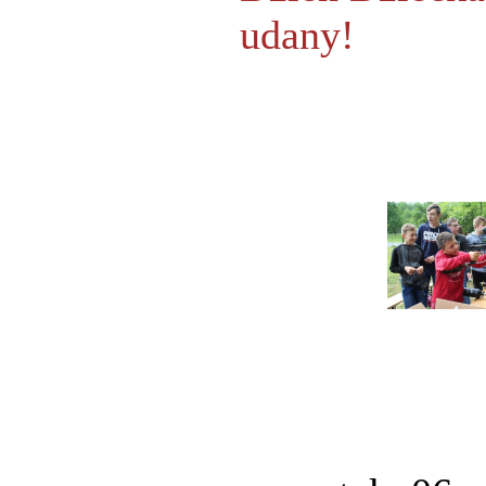
udany!