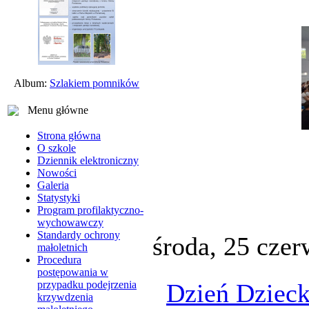
Album:
Szlakiem pomników
Menu główne
Strona główna
O szkole
Dziennik elektroniczny
Nowości
Galeria
Statystyki
Program profilaktyczno-
wychowawczy
Standardy ochrony
środa, 25 cze
małoletnich
Procedura
postępowania w
Dzień Dziec
przypadku podejrzenia
krzywdzenia