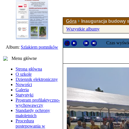
Góra
Inauguracja budowy s
Wszystkie albumy
Czas wyświe
Album:
Szlakiem pomników
Menu główne
Strona główna
O szkole
Dziennik elektroniczny
Nowości
Galeria
Statystyki
Program profilaktyczno-
wychowawczy
Standardy ochrony
małoletnich
Procedura
postępowania w