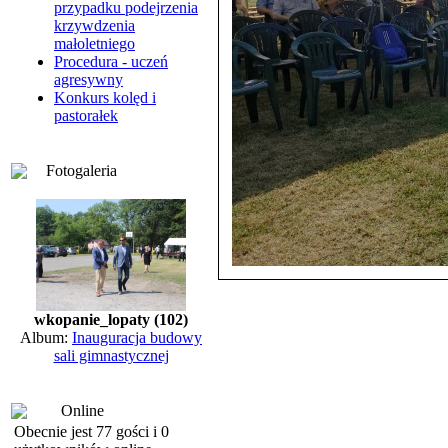
przypadku podejrzenia
krzywdzenia
małoletniego
Procedura - uczeń
agresywny
Konkurs kolęd i
pastorałek
Fotogaleria
wkopanie_lopaty (102)
Album:
Inauguracja budowy
sali gimnastycznej
Online
Obecnie jest 77 gości i 0