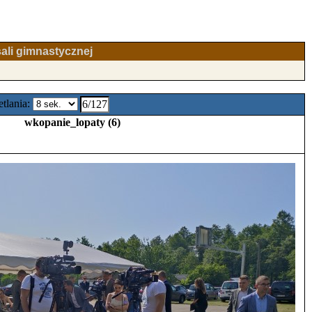
ali gimnastycznej
tlania:
6/127
wkopanie_lopaty (6)