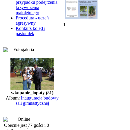
przypadku podejrzenia
krzywdzenia
małoletniego
Procedura - uczeń
agresywny
1
Konkurs kolęd i
pastorałek
Fotogaleria
wkopanie_lopaty (81)
Album:
Inauguracja budowy
sali gimnastycznej
Online
Obecnie jest 77 gości i 0