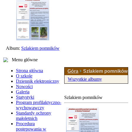
Album:
Szlakiem pomników
Menu główne
Strona główna
Góra
Szlakiem pomników
O szkole
Wszystkie albumy
Dziennik elektroniczny
Nowości
Galeria
Statystyki
Szlakiem pomników
Program profilaktyczno-
wychowawczy
Standardy ochrony
małoletnich
Procedura
postępowania w