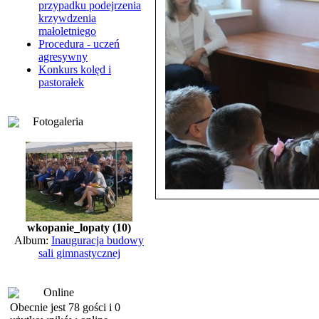
przypadku podejrzenia
krzywdzenia
małoletniego
Procedura - uczeń
agresywny
Konkurs kolęd i
pastorałek
Fotogaleria
wkopanie_lopaty (10)
Album:
Inauguracja budowy
sali gimnastycznej
Online
Obecnie jest 78 gości i 0