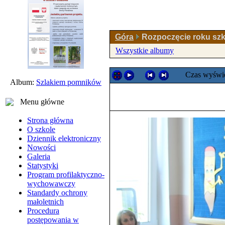
Góra
Rozpoczęcie roku szk
Wszystkie albumy
Czas wyświe
Album:
Szlakiem pomników
Menu główne
Strona główna
O szkole
Dziennik elektroniczny
Nowości
Galeria
Statystyki
Program profilaktyczno-
wychowawczy
Standardy ochrony
małoletnich
Procedura
postępowania w