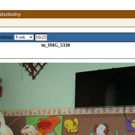
edszkolny
tlania:
10/25
tn_IMG_5330