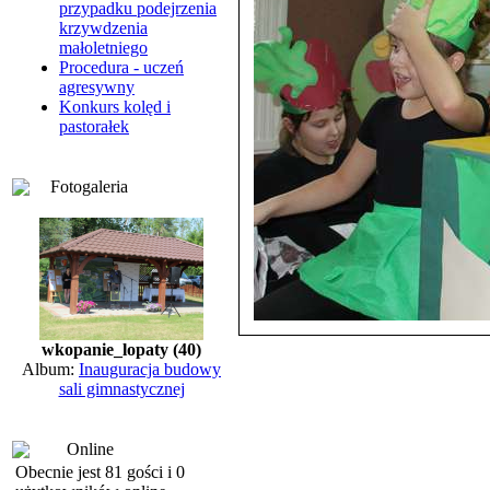
przypadku podejrzenia
krzywdzenia
małoletniego
Procedura - uczeń
agresywny
Konkurs kolęd i
pastorałek
Fotogaleria
wkopanie_lopaty (40)
Album:
Inauguracja budowy
sali gimnastycznej
Online
Obecnie jest 81 gości i 0