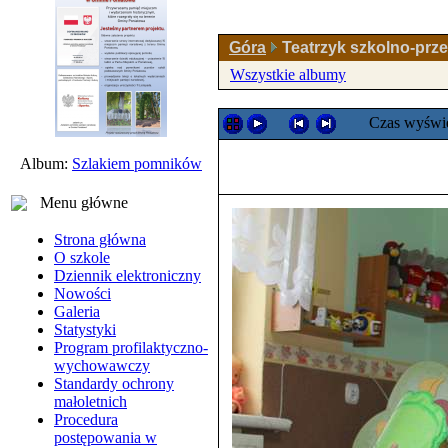
Góra
Teatrzyk szkolno-prz
Wszystkie albumy
Czas wyświe
Album:
Szlakiem pomników
Menu główne
Strona główna
O szkole
Dziennik elektroniczny
Nowości
Galeria
Statystyki
Program profilaktyczno-
wychowawczy
Standardy ochrony
małoletnich
Procedura
postępowania w