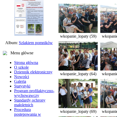
wkopanie_lopaty (59)
wkopanie
Album:
Szlakiem pomników
Menu główne
Strona główna
O szkole
Dziennik elektroniczny
wkopanie_lopaty (64)
wkopanie
Nowości
Galeria
Statystyki
Program profilaktyczno-
wychowawczy
Standardy ochrony
małoletnich
Procedura
wkopanie_lopaty (69)
wkopanie
postępowania w