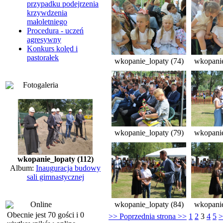
przypadku podejrzenia
krzywdzenia
małoletniego
Procedura - uczeń
agresywny
Konkurs kolęd i
pastorałek
wkopanie_lopaty (74)
wkopanie
Fotogaleria
wkopanie_lopaty (79)
wkopanie
wkopanie_lopaty (112)
Album:
Inauguracja budowy
sali gimnastycznej
Online
wkopanie_lopaty (84)
wkopanie
Obecnie jest 70 gości i 0
>> Poprzednia strona >>
1
2
3
4
5
>