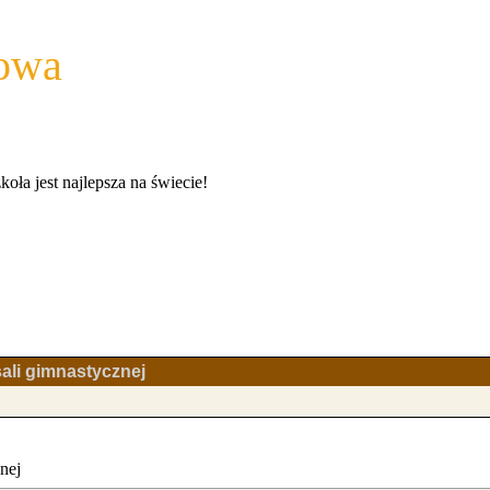
wowa
a jest najlepsza na świecie!
ali gimnastycznej
nej