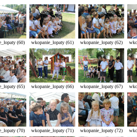
_lopaty (60)
wkopanie_lopaty (61)
wkopanie_lopaty (62)
wko
_lopaty (65)
wkopanie_lopaty (66)
wkopanie_lopaty (67)
wko
_lopaty (70)
wkopanie_lopaty (71)
wkopanie_lopaty (72)
wko