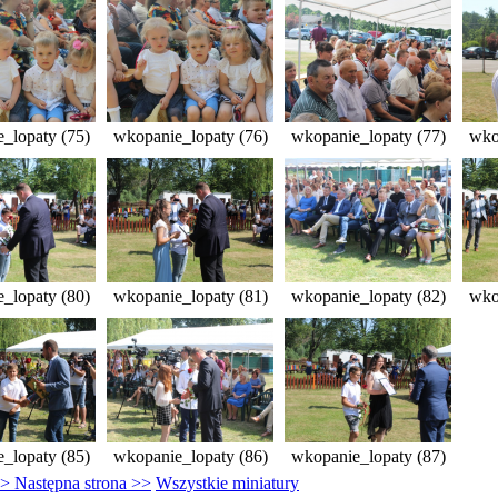
_lopaty (75)
wkopanie_lopaty (76)
wkopanie_lopaty (77)
wko
_lopaty (80)
wkopanie_lopaty (81)
wkopanie_lopaty (82)
wko
_lopaty (85)
wkopanie_lopaty (86)
wkopanie_lopaty (87)
> Następna strona >>
Wszystkie miniatury