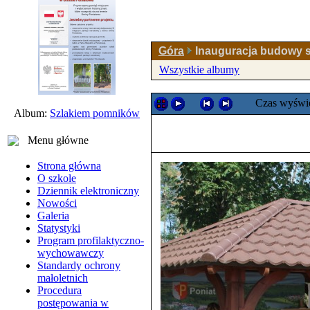
Góra
Inauguracja budowy s
Wszystkie albumy
Czas wyświe
Album:
Szlakiem pomników
Menu główne
Strona główna
O szkole
Dziennik elektroniczny
Nowości
Galeria
Statystyki
Program profilaktyczno-
wychowawczy
Standardy ochrony
małoletnich
Procedura
postępowania w