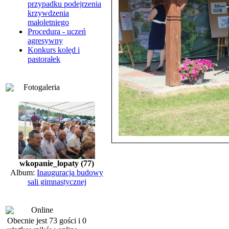
przypadku podejrzenia
krzywdzenia
małoletniego
Procedura - uczeń
agresywny
Konkurs kolęd i
pastorałek
Fotogaleria
wkopanie_lopaty (77)
Album:
Inauguracja budowy
sali gimnastycznej
Online
Obecnie jest 73 gości i 0