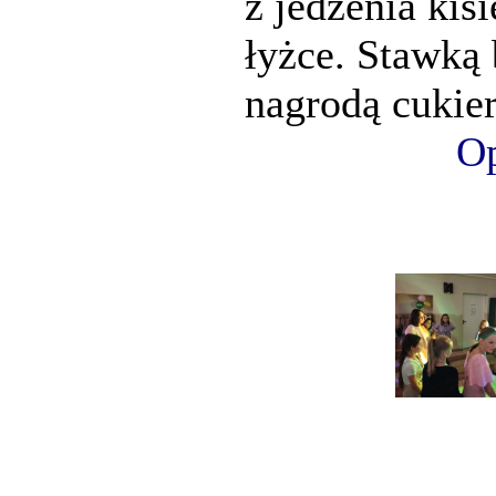
z jedzenia kis
łyżce. Stawką 
nagrodą cukier
Op