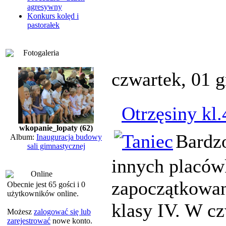
agresywny
Konkurs kolęd i
pastorałek
Fotogaleria
czwartek, 01 
Otrzęsiny kl.
wkopanie_lopaty (62)
Bardz
Album:
Inauguracja budowy
sali gimnastycznej
innych placó
Online
zapoczątkowan
Obecnie jest 65 gości i 0
użytkowników online.
klasy IV. W cz
Możesz
zalogować się lub
zarejestrować
nowe konto.