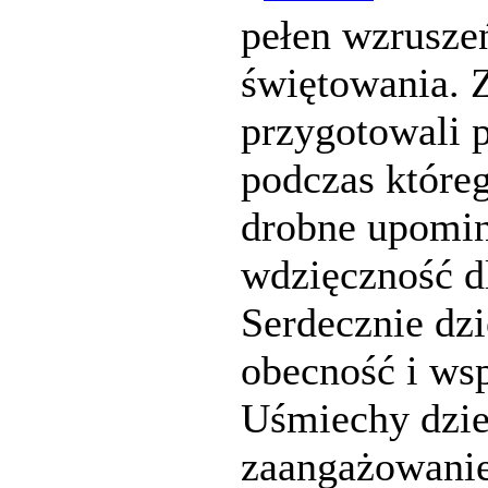
pełen wzruszeń
świętowania. Z
przygotowali p
podczas któreg
drobne upomin
wdzięczność dl
Serdecznie dz
obecność i ws
Uśmiechy dziec
zaangażowanie