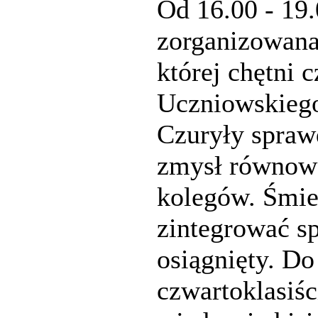
Od 16.00 - 19.
zorganizowana 
której chętni
Uczniowskiego
Czuryły sprawd
zmysł równowa
kolegów. Śmie
zintegrować sp
osiągnięty. Do
czwartoklasiśc