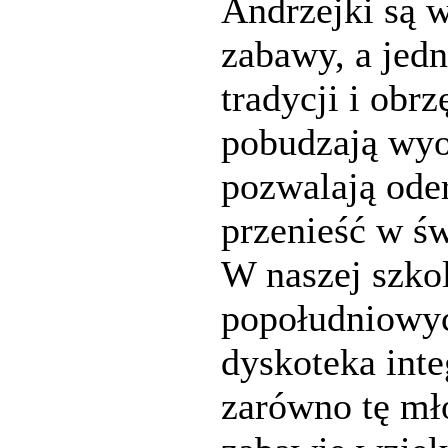
Andrzejki są w
zabawy, a jed
tradycji i ob
pobudzają wyo
pozwalają oder
przenieść w św
W naszej szkol
popołudniowyc
dyskoteka int
zarówno tę mło