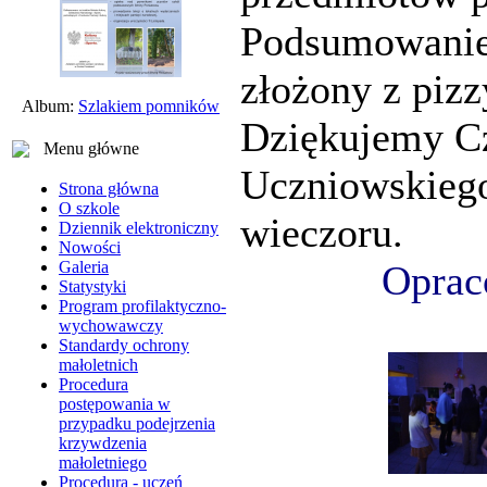
Podsumowanie
złożony z pizzy
Album:
Szlakiem pomników
Dziękujemy C
Menu główne
Uczniowskiego
Strona główna
O szkole
wieczoru.
Dziennik elektroniczny
Nowości
Oprac
Galeria
Statystyki
Program profilaktyczno-
wychowawczy
Standardy ochrony
małoletnich
Procedura
postępowania w
przypadku podejrzenia
krzywdzenia
małoletniego
Procedura - uczeń