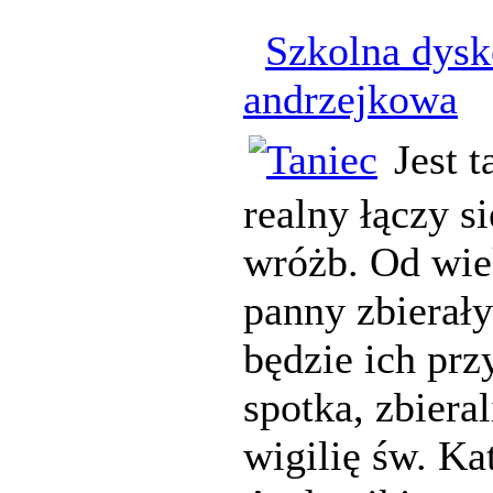
Szkolna dysk
andrzejkowa
Jest t
realny łączy s
wróżb. Od wie
panny zbierały
będzie ich prz
spotka, zbieral
wigilię św. Ka