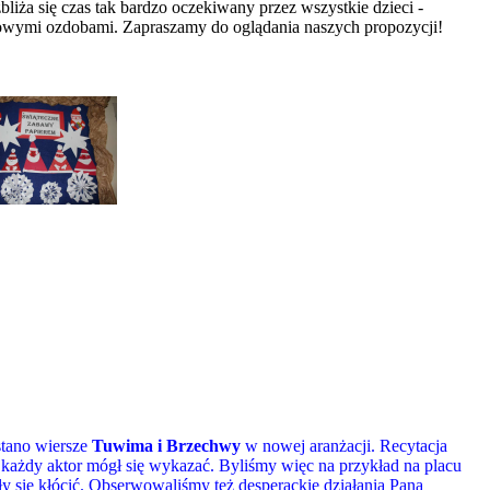
iża się czas tak bardzo oczekiwany przez wszystkie dzieci -
nkowymi ozdobami. Zapraszamy do oglądania naszych propozycji!
stano wiersze
Tuwima i Brzechwy
w nowej aranżacji. Recytacja
każdy aktor mógł się wykazać. Byliśmy więc na przykład na placu
y się kłócić. Obserwowaliśmy też desperackie działania Pana