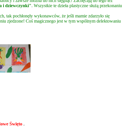
tablicy i zawsze można do nich sięgnąć! Zachęcają do tego też
a i dziewczynki"
. Wszystkie te dzieła plastyczne służą przekonaniu
ych, tak pochłonęły wykonawców, że jeśli mamie zdarzyło się
upieniu zjedzone! Coś magicznego jest w tym wspólnym delektowaniu
owe Święto
.