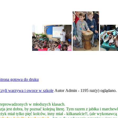
 czyli warzywa i owoce w szkole
Autor Admin - 1195 raz(y) oglądano.
przeprowadzonych w młodszych klasach.
azja jest dobra, by poznać kolejną literę. Tym razem z jabłka i marchew
jeżyk miał tylko pięć kolców, inny miał - kilkanaście!!, (ale wykonawc