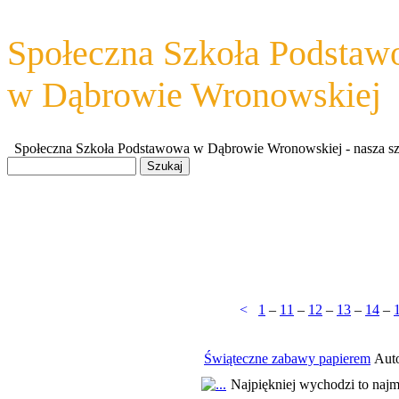
Społeczna Szkoła Podsta
w Dąbrowie Wronowskiej
Społeczna Szkoła Podstawowa w Dąbrowie Wronowskiej - nasza szkoł
<
1
–
11
–
12
–
13
–
14
–
Świąteczne zabawy papierem
Auto
Najpiękniej wychodzi to najmł