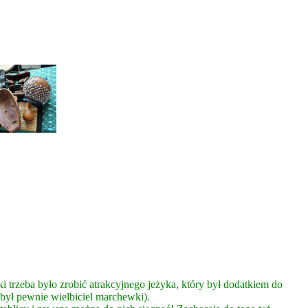
ki trzeba było zrobić atrakcyjnego jeżyka, który był dodatkiem do
ą był pewnie wielbiciel marchewki).