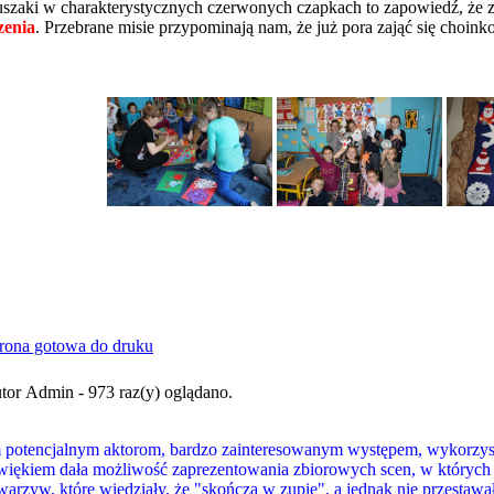
zaki w charakterystycznych czerwonych czapkach to zapowiedź, że zbl
zenia
. Przebrane misie przypominają nam, że już pora zająć się choi
tor Admin - 973 raz(y) oglądano.
m potencjalnym aktorom, bardzo zainteresowanym występem, wykorzy
więkiem dała możliwość zaprezentowania zbiorowych scen, w których 
zyw, które wiedziały, że "skończą w zupie", a jednak nie przestawał