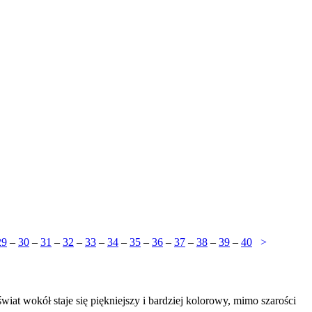
29
–
30
–
31
–
32
–
33
–
34
–
35
–
36
–
37
–
38
–
39
–
40
>
wiat wokół staje się piękniejszy i bardziej kolorowy, mimo szarości