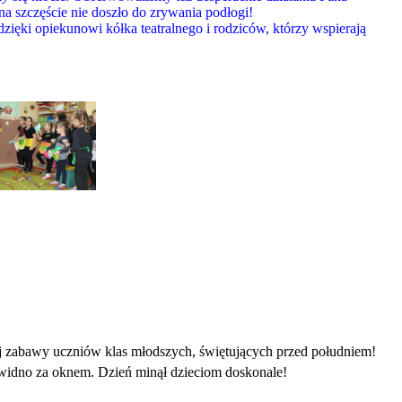
 szczęście nie doszło do zrywania podłogi!
ięki opiekunowi kółka teatralnego i rodziców, którzy wspierają
ej zabawy uczniów klas młodszych, świętujących przed południem!
t widno za oknem. Dzień minął dzieciom doskonale!