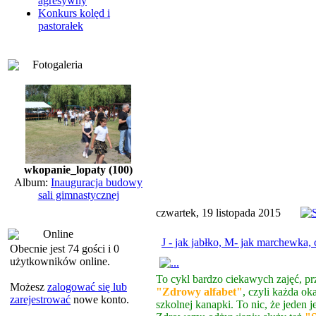
agresywny
Konkurs kolęd i
pastorałek
Fotogaleria
wkopanie_lopaty (100)
Album:
Inauguracja budowy
sali gimnastycznej
czwartek, 19 listopada 2015
Online
J - jak jabłko, M- jak marchewka,
Obecnie jest 74 gości i 0
użytkowników online.
To cykl bardzo ciekawych zajęć, 
Możesz
zalogować się lub
"Zdrowy alfabet"
, czyli każda ok
zarejestrować
nowe konto.
szkolnej kanapki. To nic, że jeden 