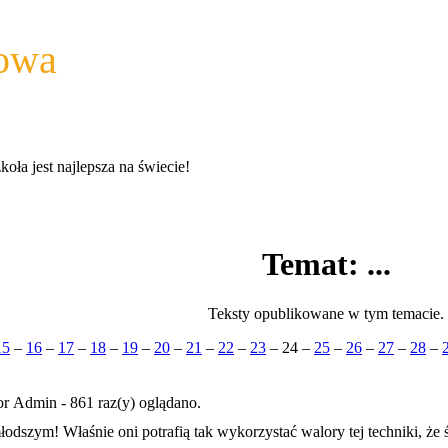
wowa
a jest najlepsza na świecie!
Temat: ...
Teksty opublikowane w tym temacie.
15
–
16
–
17
–
18
–
19
–
20
–
21
–
22
–
23
–
24
–
25
–
26
–
27
–
28
–
r Admin - 861 raz(y) oglądano.
odszym! Właśnie oni potrafią tak wykorzystać walory tej techniki, że ś