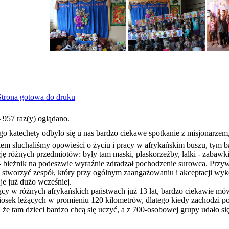
 957 raz(y) oglądano.
go katechety odbyło się u nas bardzo ciekawe spotkanie z misjonarze
iem słuchaliśmy opowieści o życiu i pracy w afrykańskim buszu, tym ba
ę różnych przedmiotów: były tam maski, płaskorzeźby, lalki - zabawki,
ieżnik na podeszwie wyraźnie zdradzał pochodzenie surowca. Przywie
e stworzyć zespół, który przy ogólnym zaangażowaniu i akceptacji wyko
je już dużo wcześniej.
cy w różnych afrykańskich państwach już 13 lat, bardzo ciekawie mówi
osek leżących w promieniu 120 kilometrów, dlatego kiedy zachodzi p
 że tam dzieci bardzo chcą się uczyć, a z 700-osobowej grupy udało si