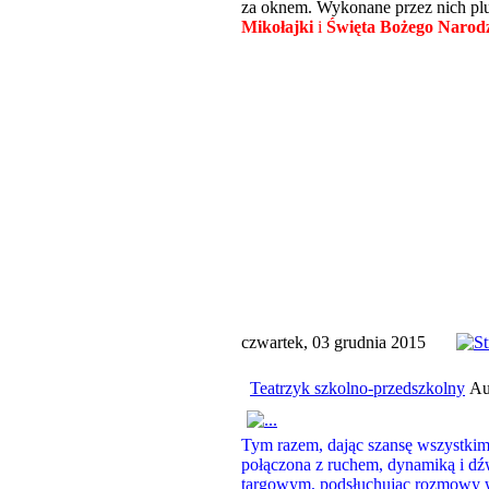
za oknem. Wykonane przez nich plus
Mikołajki
i
Święta Bożego Narod
czwartek, 03 grudnia 2015
Teatrzyk szkolno-przedszkolny
Au
Tym razem, dając szansę wszystki
połączona z ruchem, dynamiką i dź
targowym, podsłuchując rozmowy war