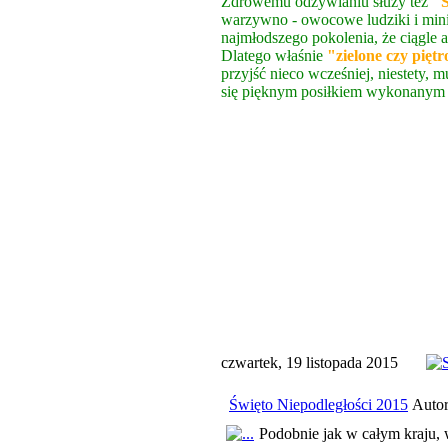
Zdrowemu odżywianiu służy też
"S
warzywno - owocowe ludziki i mini
najmłodszego pokolenia, że ciągle a
Dlatego właśnie
"zielone czy pięt
przyjść nieco wcześniej, niestety,
się pięknym posiłkiem wykonanym os
czwartek, 19 listopada 2015
Święto Niepodległości 2015
Autor
Podobnie jak w całym kraju, 