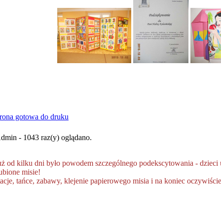
dmin - 1043 raz(y) oglądano.
ż od kilku dni było powodem szczególnego podekscytowania - dzieci u
ubione misie!
acje, tańce, zabawy, klejenie papierowego misia i na koniec oczywiści