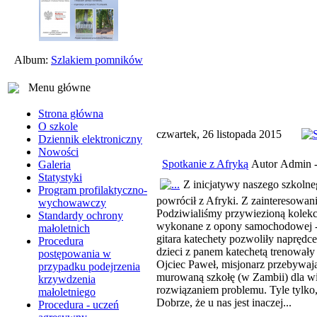
Album:
Szlakiem pomników
Menu główne
Strona główna
O szkole
czwartek, 26 listopada 2015
Dziennik elektroniczny
Nowości
Spotkanie z Afryką
Autor Admin -
Galeria
Statystyki
Z inicjatywy naszego szkolne
Program profilaktyczno-
powrócił z Afryki. Z zainteresowan
wychowawczy
Podziwialiśmy przywiezioną kolekcj
Standardy ochrony
wykonane z opony samochodowej - b
małoletnich
gitara katechety pozwoliły naprędc
Procedura
dzieci z panem katechetą trenowały 
postępowania w
Ojciec Paweł, misjonarz przebywają
przypadku podejrzenia
murowaną szkołę (w Zambii) dla wi
krzywdzenia
rozwiązaniem problemu. Tyle tylko,
małoletniego
Dobrze, że u nas jest inaczej...
Procedura - uczeń