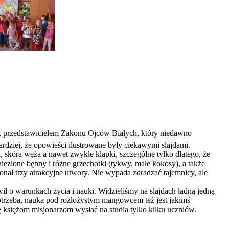
m, przedstawicielem Zakonu Ojców Białych, który niedawno
rdziej, że opowieści ilustrowane były ciekawymi slajdami.
 skóra węża a nawet zwykłe klapki, szczególne tylko dlatego, że
zione bębny i różne grzechotki (tykwy, małe kokosy), a także
nał trzy atrakcyjne utwory. Nie wypada zdradzać tajemnicy, ale
ł o warunkach życia i nauki. Widzieliśmy na slajdach ładną jedną
otrzeba, nauka pod rozłożystym mangowcem też jest jakimś
ę księżom misjonarzom wysłać na studia tylko kilku uczniów.