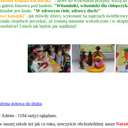
zkolna książka kucharska"
- łatwe do wykonania przepisy wiszą na 
 galeria klasowa pod hasłem:
"Witaminiki, witaminki dla chłopczyk
ktualne jest hasło:
"W zdrowym ciele, zdrowy duch!"
rowe kanapki"
, jak mówiły dzieci, wykonane na zajęciach świetlicow
 musiała cierpliwie poczekać, aż zostaną starannie wykończone i w sk
obiście! I niech tak będzie jak najdłużej!
 Admin - 1194 raz(y) oglądano.
w naszej szkole też jak co roku, uroczyście obchodziliśmy nasze
Narod