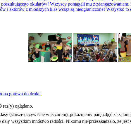
 poszukującego okularów! Wszyscy pomagali mu z zaangażowaniem, na
w i aktorów z młodszych klas wciąż są nieograniczone! Wszystko to dz
9 raz(y) oglądano.
lasy (starsze oczywiście wieczorem), pokazujemy parę zdjęć z szalon
ce dały wszystkim mnóstwo radości! Nikomu nie przeszkadzało, że jes