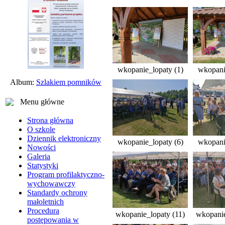
wkopanie_lopaty (1)
wkopani
Album:
Szlakiem pomników
Menu główne
Strona główna
O szkole
Dziennik elektroniczny
wkopanie_lopaty (6)
wkopani
Nowości
Galeria
Statystyki
Program profilaktyczno-
wychowawczy
Standardy ochrony
małoletnich
Procedura
wkopanie_lopaty (11)
wkopanie
postępowania w