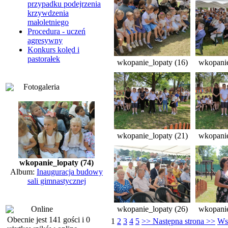
przypadku podejrzenia
krzywdzenia
małoletniego
Procedura - uczeń
agresywny
Konkurs kolęd i
pastorałek
wkopanie_lopaty (16)
wkopanie
Fotogaleria
wkopanie_lopaty (21)
wkopanie
wkopanie_lopaty (74)
Album:
Inauguracja budowy
sali gimnastycznej
Online
wkopanie_lopaty (26)
wkopanie
Obecnie jest 141 gości i 0
1
2
3
4
5
>> Następna strona >>
Wsz