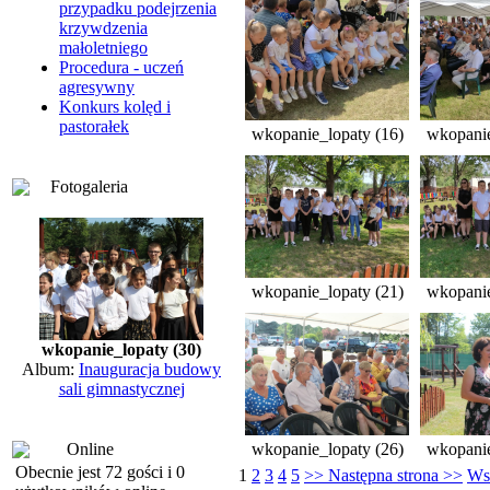
przypadku podejrzenia
krzywdzenia
małoletniego
Procedura - uczeń
agresywny
Konkurs kolęd i
pastorałek
wkopanie_lopaty (16)
wkopanie
Fotogaleria
wkopanie_lopaty (21)
wkopanie
wkopanie_lopaty (30)
Album:
Inauguracja budowy
sali gimnastycznej
Online
wkopanie_lopaty (26)
wkopanie
Obecnie jest 72 gości i 0
1
2
3
4
5
>> Następna strona >>
Wsz