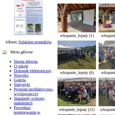
wkopanie_lopaty (1)
wkopani
Album:
Szlakiem pomników
Menu główne
Strona główna
O szkole
Dziennik elektroniczny
wkopanie_lopaty (6)
wkopani
Nowości
Galeria
Statystyki
Program profilaktyczno-
wychowawczy
Standardy ochrony
małoletnich
Procedura
wkopanie_lopaty (11)
wkopanie
postępowania w